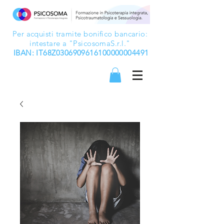
Per acquisti tramite bonifico bancario:
intestare a "PsicosomaS.r.l."
IBAN: IT68Z0306909616100000004491