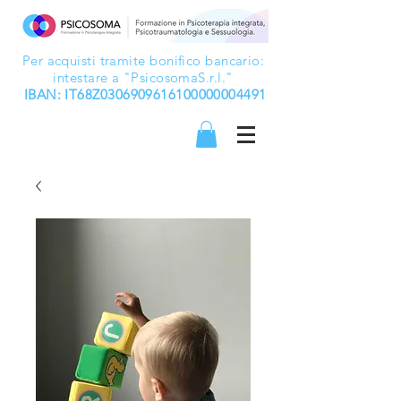
Per acquisti tramite bonifico bancario:
intestare a "PsicosomaS.r.l."
IBAN: IT68Z0306909616100000004491