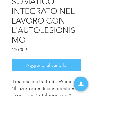
SOMATICO
INTEGRATO NEL
LAVORO CON
L'AUTOLESIONIS
MO
Prezzo
120,00 €
Aggiungi al carrello
Il materiale è tratto dal Webinar
"Il lavoro somatico integrato nel
lavoro con l’autolesionismo",
tenuto dalla Dott.ssa Maria
Puliatti
Il webinar è concluso. È possibile
acquistare il materiale didattico,