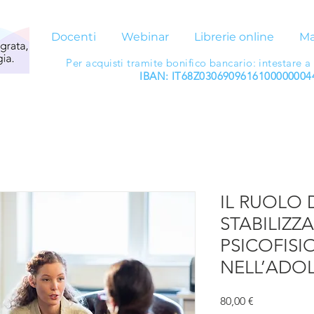
Docenti
Webinar
Librerie online
Ma
Per acquisti tramite bonifico bancario: intestare a
IBAN: IT68Z0306909616100000004
IL RUOLO 
STABILIZZ
PSICOFISI
NELL’ADO
Prezzo
80,00 €