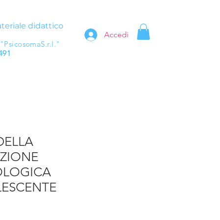
teriale didattico
Accedi
 "PsicosomaS.r.l."
491
DELLA
AZIONE
OLOGICA
LESCENTE