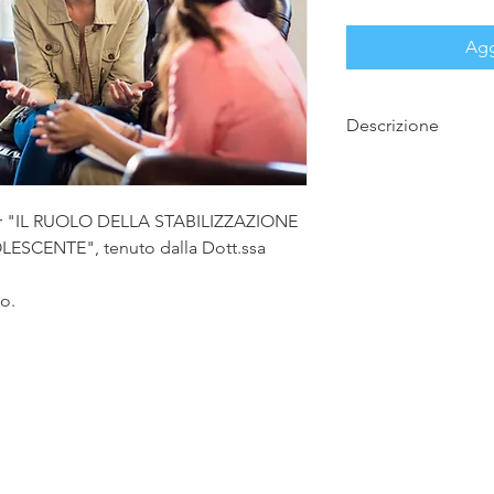
Agg
Descrizione
L'adolescenza è un 
cervello che consent
nuovi. La loro capac
inar "IL RUOLO DELLA STABILIZZAZIONE
più astratto porta a
SCENTE", tenuto dalla Dott.ssa
differenze e delle s
emozioni che provan
so.
“troppo”, essere dis-
Mentre cerca di gest
dolorose, può usare
autolesionismo, aggre
alimentazione disordin
© 2026 Tutti i diritti
riservati
scuola o comportament
PSICOSOMA di Michele Giannantonio, Maria Puliatti Srl
influenzano significat
Via Edoardo Bianchi, 18 - 20090 - Segrate (MI)
corporee sono il modo
Creato da
Run2AI
hanno pensieri che g