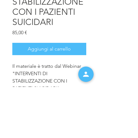
STABILIZZAZIONE
CON I PAZIENTI
SUICIDARI
Prezzo
85,00 €
Aggiungi al carrello
Il materiale è tratto dal Webinar
"INTERVENTI DI
STABILIZZAZIONE CON I
PAZIENTI SUICIDARI", tenuto
dalla Dott.ssa Maria Puliatti
Il webinar è concluso. È possibile
acquistare il materiale didattico,
compreso di registrazione video
e slides.