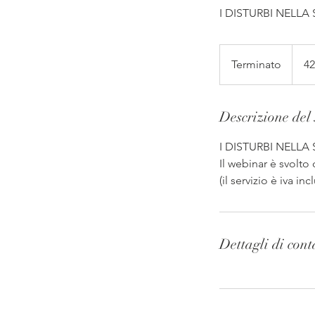
I DISTURBI NELLA
427
euro
Terminato
T
42
e
r
Descrizione del 
m
i
I DISTURBI NELLA
n
Il webinar è svolto 
a
(il servizio è iva inc
t
o
Dettagli di cont