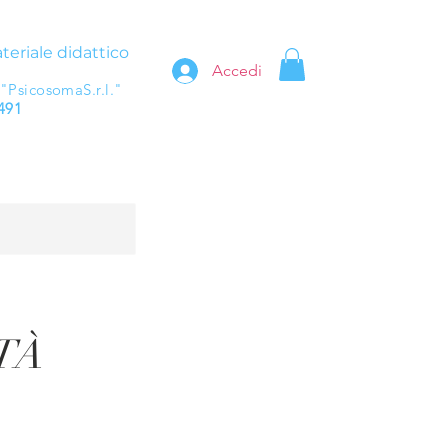
teriale didattico
Accedi
 "PsicosomaS.r.l."
491
TÀ