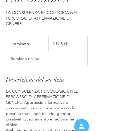
LA CONSULENZA PSICOLOGICA NEL
PERCORSO DI AFFERMAZIONE DI
GENERE.
219,60
euro
Terminato
T
219,60 €
e
r
Sessione online
m
i
n
a
Descrizione del servizio
t
o
LA CONSULENZA PSICOLOGICA NEL
PERCORSO DI AFFERMAZIONE DI
GENERE. Approccio affermativo e
psicosomatico nella consulenza con le
persone trans, non binarie, gender
creativeInquadramento e ragionamento
clinico
Webinar tenuto dalla Dott.ssa Francesca