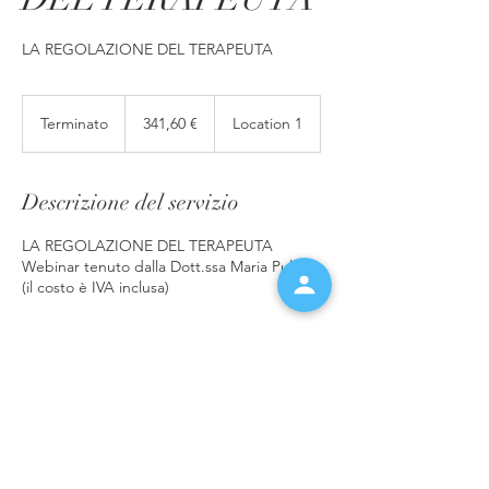
LA REGOLAZIONE DEL TERAPEUTA
341,60
euro
Terminato
T
341,60 €
Location 1
e
r
m
Descrizione del servizio
i
n
LA REGOLAZIONE DEL TERAPEUTA
a
Webinar tenuto dalla Dott.ssa Maria Puliatti
t
(il costo è IVA inclusa)
o
Dettagli di contatto