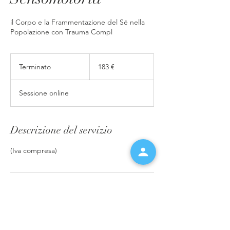
il Corpo e la Frammentazione del Sé nella
Popolazione con Trauma Compl
183
euro
Terminato
T
183 €
e
r
Sessione online
m
i
n
a
Descrizione del servizio
t
o
(Iva compresa)
Dettagli di contatto
info@psicosoma.eu