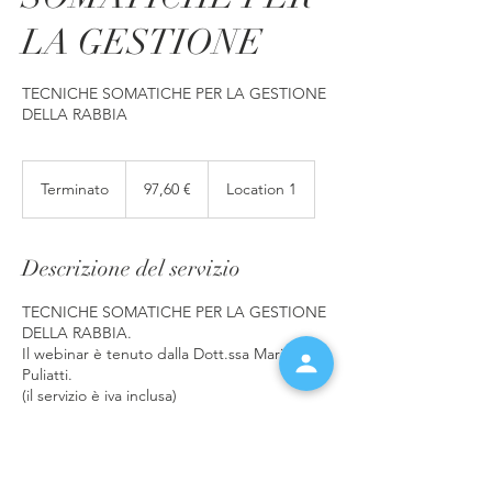
LA GESTIONE
TECNICHE SOMATICHE PER LA GESTIONE
DELLA RABBIA
97,60
euro
Terminato
T
97,60 €
Location 1
e
r
m
Descrizione del servizio
i
n
TECNICHE SOMATICHE PER LA GESTIONE
a
DELLA RABBIA.
t
Il webinar è tenuto dalla Dott.ssa Maria
o
Puliatti.
(il servizio è iva inclusa)