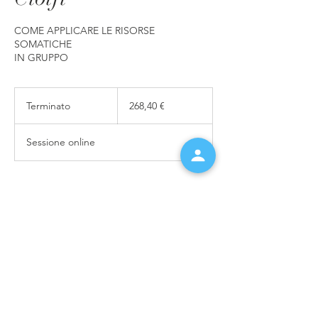
COME APPLICARE LE RISORSE
SOMATICHE
IN GRUPPO
268,40
euro
Terminato
T
268,40 €
e
r
Sessione online
m
i
n
a
Dettagli di contatto
t
o
info@psicosoma.eu