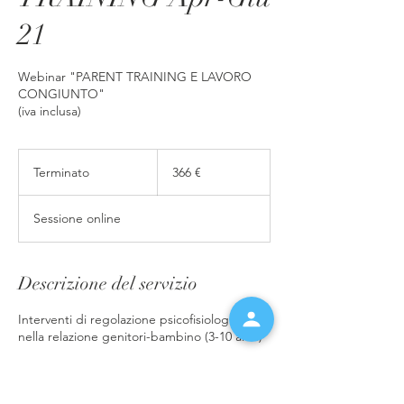
21
Webinar "PARENT TRAINING E LAVORO
CONGIUNTO"
(iva inclusa)
366
euro
Terminato
T
366 €
e
r
Sessione online
m
i
n
a
Descrizione del servizio
t
o
Interventi di regolazione psicofisiologica