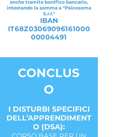
anche tramite bonifico bancario,
intestando la somma a "Psicosoma
S.r.l."
IBAN
IT68Z03069096161000
00004491
CONCLUS
O
I DISTURBI SPECIFICI
DELL’APPRENDIMENT
O (DSA):
CORSO BASE PER UN