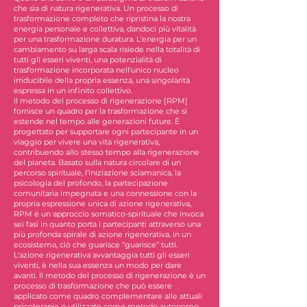
che sia di natura rigenerativa. Un processo di
trasformazione completo che ripristina la nostra
energia personale e collettiva, dandoci più vitalità
per una trasformazione duratura. L'energia per un
cambiamento su larga scala risiede nella totalità di
tutti gli esseri viventi, una potenzialità di
trasformazione incorporata nell'unico nucleo
irriducibile della propria essenza, una singolarità
espressa in un infinito collettivo.
Il metodo del processo di rigenerazione [RPM]
fornisce un quadro per la trasformazione che si
estende nel tempo alle generazioni future. È
progettato per supportare ogni partecipante in un
viaggio per vivere una vita rigenerativa,
contribuendo allo stesso tempo alla rigenerazione
del pianeta. Basato sulla natura circolare di un
percorso spirituale, l'iniziazione sciamanica, la
psicologia del profondo, la partecipazione
comunitaria impegnata e una connessione con la
propria espressione unica di azione rigenerativa,
RPM è un approccio somatico-spirituale che invoca
sei fasi in quanto porta i partecipanti attraverso una
più profonda spirale di azione rigenerativa. In un
ecosistema, ciò che guarisce “guarisce” tutti.
L'azione rigenerativa avvantaggia tutti gli esseri
viventi, è nella sua essenza un modo per dare
avanti. Il metodo del processo di rigenerazione è un
processo di trasformazione che può essere
applicato come quadro complementare alle attuali
psicoterapie o utilizzato come metodo autonomo.