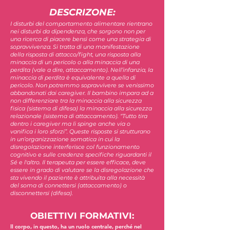
DESCRIZONE:
I disturbi del comportamento alimentare rientrano
nei disturbi da dipendenza, che sorgono non per
una ricerca di piacere bensì come una strategia di
sopravvivenza. Si tratta di una manifestazione
della risposta di attacco/fight, una risposta alla
minaccia di un pericolo o alla minaccia di una
perdita (vale a dire, attaccamento). Nell’infanzia, la
minaccia di perdita è equivalente a quella di
pericolo. Non potremmo sopravvivere se venissimo
abbandonati dai caregiver. Il bambino impara ad a
non differenziare tra la minaccia alla sicurezza
fisica (sistema di difesa) la minaccia alla sicurezza
relazionale (sistema di attaccamento). “Tutto tira
dentro i caregiver ma li spinge anche via o
vanifica i loro sforzi”. Queste risposte si strutturano
in un’organizzazione somatica in cui la
disregolazione interferisce col funzionamento
cognitivo e sulle credenze specifiche riguardanti il
Sé e l'altro. Il terapeuta per essere efficace, deve
essere in grado di valutare se la disregolazione che
sta vivendo il paziente è attribuita alla necessità
del soma di connettersi (attaccamento) o
disconnettersi (difesa).
OBIETTIVI FORMATIVI:
Il corpo, in questo, ha un ruolo centrale, perché nel