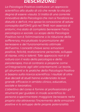
DESCRIZONE:
La Psicologia Positiva costituisce un approccio
scientifico allo studio di ciò che rende la vita più
degna di essere vissuta. Si tratta di una corrente
innovativa della Psicologia che non si focalizza su
disturbi e deficit, ma sposa la concezione di salute
concepita dall’OMS già nel 1948: non assenza di
sintomi, ma stato di completo benessere fisico,
psicologico e sociale. Lo scopo della Psicologia
Positiva non è l’eliminazione o la riduzione della
sofferenza, ma piuttosto la promozione del
benessere e del funzionamento ottimale
dell’uomo. I concetti chiave sono: emozioni
positive, felicità, realizzazione personale, sviluppo
di risorse, virtù e talenti. Tale approccio non è di
rottura con il resto della psicologia e della
psicoterapia, ma al contrario si propone come
un’integrazione agli altri orientamenti. Le teorie,
gli strumenti e le pratiche della Psicologia Positiva
si basano sulla ricerca scientifica. I risultati di oltre
due decadi di studi hanno evidenziato la sua
grande efficacia in ambito clinico, educativo,
sociale e lavorativo.
L’obiettivo del corso è fornire al professionista gli
strumenti per guidare in modo scientifico la
persona a sperimentare maggiore benessere nella
propria vita attraverso l’incremento delle emozioni
positive e lo sviluppo delle proprie potenzialità.