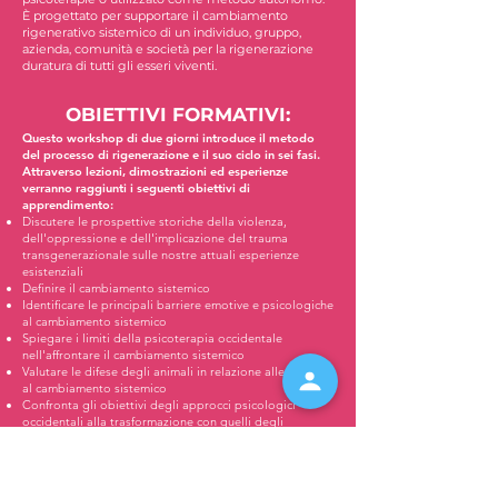
È progettato per supportare il cambiamento
rigenerativo sistemico di un individuo, gruppo,
azienda, comunità e società per la rigenerazione
duratura di tutti gli esseri viventi.
OBIETTIVI FORMATIVI:
Questo workshop di due giorni introduce il metodo
del processo di rigenerazione e il suo ciclo in sei fasi.
Attraverso lezioni, dimostrazioni ed esperienze
verranno raggiunti i seguenti obiettivi di
apprendimento:
Discutere le prospettive storiche della violenza,
dell'oppressione e dell'implicazione del trauma
transgenerazionale sulle nostre attuali esperienze
esistenziali
Definire il cambiamento sistemico
Identificare le principali barriere emotive e psicologiche
al cambiamento sistemico
Spiegare i limiti della psicoterapia occidentale
nell'affrontare il cambiamento sistemico
Valutare le difese degli animali in relazione alle barriere
al cambiamento sistemico
Confronta gli obiettivi degli approcci psicologici
occidentali alla trasformazione con quelli degli
approcci sciamanici e spirituali
Descrivere l'importanza dell'unità tra il corpo e lo
spirito quando si è coinvolti in processi di
cambiamento psicologici ed emotivi