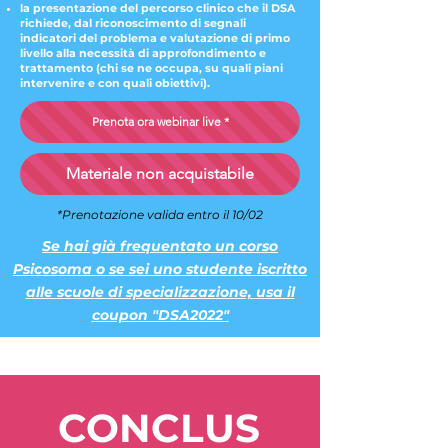
la presentazione del percorso clinico che il DSA
richiede, dal riconoscimento di segnali
indicatori del problema e valutazione di primo
livello alla necessità di approfondimento e
trattamento (chi se ne occupa, su quali piani
intervenire e con quali obiettivi).
Prenota ora webinar live *
Materiale non acquistabile
*Prenotazione valida entro il 10/02
Se hai già frequentato un corso
Psicosoma o se sei uno studente iscritto
alle scuole di specializzazione, usa il
coupon "DSA2022"
CONCLUS