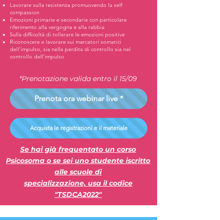
Lavorare sulla resistenza promuovendo la self
compassion
Emozioni primarie e secondarie con particolare
riferimento alla vergogna e alla rabbia
Sulla difficoltà di tollerare le emozioni positive
Riconoscere e lavorare sui marcatori somatici
dell’impulso, sia nella perdita di controllo sia nel
controllo dell’impulso
*Prenotazione valida entro il 15/09
Prenota ora webinar live *
Acquista le registrazioni e il materiale
Se hai già frequentato un corso
Psicosoma o se sei uno studente iscritto
alle scuole di
specializzazione,
usa il codice
"TSDCA2022"