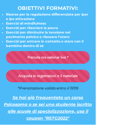
OBIETTIVI FORMATIVI:
Risorse per la regolazione differenziate per iper
e ipo attivazione
Esercizi di mindfulness
Esercizi per rilasciare la paura
Esercizi per diminuire la tensione nel
pavimento pelvico e rilassare l’utero
Esercizi per entrare in contatto e stare con il
bambino dentro di sè
Prenota ora webinar live *
Acquista le registrazioni e il materiale
*Prenotazione valida entro il 11/09
Se hai già frequentato un corso
Psicosoma o se sei uno studente iscritto
alle scuole di specializzazione, usa il
coupon "RSTG2022"