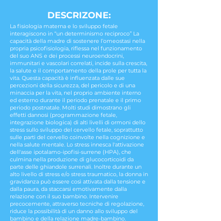
DESCRIZONE:
La fisiologia materna e lo sviluppo fetale
interagiscono in “un determinismo reciproco” La
capacità della madre di sostenere l’omeostasi nella
propria psicofisiologia, riflessa nel funzionamento
del suo ANS e dei processi neuroendocrini,
immunitari e vascolari correlati, incide sulla crescita,
la salute e il comportamento della prole per tutta la
vita. Questa capacità è influenzata dalle sue
percezioni della sicurezza, del pericolo e di una
minaccia per la vita, nel proprio ambiente interno
ed esterno durante il periodo prenatale e il primo
periodo postnatale. Molti studi dimostrano gli
effetti dannosi (programmazione fetale,
integrazione biologica) di alti livelli di ormoni dello
stress sullo sviluppo del cervello fetale, soprattutto
sulle parti del cervello coinvolte nella cognizione e
nella salute mentale. Lo stress innesca l'attivazione
dell'asse ipotalamo-ipofisi-surrene (HPA), che
culmina nella produzione di glucocorticoidi da
parte delle ghiandole surrenali. Inoltre durante un
alto livello di stress e/o stress traumatico, la donna in
gravidanza può essere così attivata dalla tensione e
dalla paura, da staccarsi emotivamente dalla
relazione con il suo bambino. Intervenire
precocemente, attraverso tecniche di regolazione,
riduce la possibilità di un danno allo sviluppo del
bambino e della relazione madre-bambino.