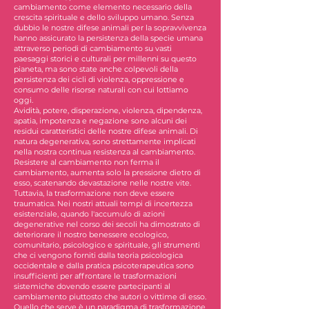
cambiamento come elemento necessario della
crescita spirituale e dello sviluppo umano. Senza
dubbio le nostre difese animali per la sopravvivenza
hanno assicurato la persistenza della specie umana
attraverso periodi di cambiamento su vasti
paesaggi storici e culturali per millenni su questo
pianeta, ma sono state anche colpevoli della
persistenza dei cicli di violenza, oppressione e
consumo delle risorse naturali con cui lottiamo
oggi.
Avidità, potere, disperazione, violenza, dipendenza,
apatia, impotenza e negazione sono alcuni dei
residui caratteristici delle nostre difese animali. Di
natura degenerativa, sono strettamente implicati
nella nostra continua resistenza al cambiamento.
Resistere al cambiamento non ferma il
cambiamento, aumenta solo la pressione dietro di
esso, scatenando devastazione nelle nostre vite.
Tuttavia, la trasformazione non deve essere
traumatica. Nei nostri attuali tempi di incertezza
esistenziale, quando l'accumulo di azioni
degenerative nel corso dei secoli ha dimostrato di
deteriorare il nostro benessere ecologico,
comunitario, psicologico e spirituale, gli strumenti
che ci vengono forniti dalla teoria psicologica
occidentale e dalla pratica psicoterapeutica sono
insufficienti per affrontare le trasformazioni
sistemiche dovendo essere partecipanti al
cambiamento piuttosto che autori o vittime di esso.
Quello che serve è un paradigma di trasformazione