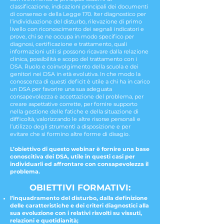
classificazione, indicazioni principali dei documenti
di consenso e della Legge 170. Iter diagnostico per
l’individuazione del disturbo, rilevazione di primo
livello con riconoscimento dei segnali indicatori e
prove, chi se ne occupa in modo specifico per
diagnosi, certificazione e trattamento, quali
informazioni utili si possono ricavare dalla relazione
clinica, possibilità e scopo del trattamento con i
DSA. Ruolo e coinvolgimento della scuola e dei
genitori nei DSA in età evolutiva. In che modo la
conoscenza di questi deficit è utile a chi ha in carico
un DSA per favorire una sua adeguata
consapevolezza e accettazione del problema, per
creare aspettative corrette, per fornire supporto
nella gestione delle fatiche e della situazione di
difficoltà, valorizzando le altre risorse personali e
l’utilizzo degli strumenti a disposizione e per
evitare che si formino altre forme di disagio.
L’obiettivo di questo webinar è fornire una base
conoscitiva dei DSA, utile in questi casi per
individuarli ed affrontare con consapevolezza il
problema.
OBIETTIVI FORMATIVI:
l’inquadramento del disturbo, dalla definizione
delle caratteristiche e dei criteri diagnostici alla
sua evoluzione con i relativi risvolti su vissuti,
relazioni e quotidianità;