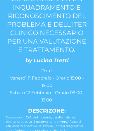
INQUADRAMENTO E
RICONOSCIMENTO DEL
PROBLEMA E DELL’ITER
CLINICO NECESSARIO
PER UNA VALUTAZIONE
E TRATTAMENTO.
by Lucina Tretti
Date:
Venerdì 11 Febbraio - Orario 15:00 -
19:00
Sabato 12 Febbraio - Orario 09:00 -
13:00
DESCRIZONE:
Cosa sono i DSA: definizione, caratteristiche,
evoluzione, cosa si osserva nelle diverse fasce di
età, aspetti emotivo-relazionali, criteri diagnostici
con riferimento ai principali sistemi di