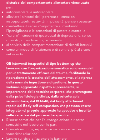
disturbo del comportamento alimentare viene usato
per:
autoconsolarsi e autoregolarsi
alleviare i sintomi dell’iperarousal: emozioni
insopportabili, reattività, impulsività, pensieri ossessivi
combattere il senso d’impotenza aumentando
l’ipervigilanza e le sensazioni di potere e controllo
“curare” i sintomi di ipoarousal di depressione, senso
di vuoto, ottundimento, isolamento
al servizio della compartimentazione di ricordi intrusivi
come un modo di funzionare o di sentirsi più al sicuro
nel mondo
Gli interventi terapeutici di tipo bottom up che
lavorano con l’organizzazione somatica sono essenziali
per un trattamento efficace del trauma, facilitando la
riparazione e la crescita dell’attaccamento, e la ripresa
della normale ingestione e digestione. In questo
webinar, aggiornato rispetto al precedente, si
impareranno delle tecniche corporee, che provengono
dalla psicofisiologia clinica, dalla psicoterapia
sensomotoria, dal BOdaRI, dal body attachment
repair, dal Body self compassion, che possono essere
integrate nel proprio approccio terapeutico e inserite
nelle varie fasi del processo terapeutico.
Risorse somatiche per l’autoregolazione e risorse
somatiche nel lavoro con le parti
Compiti evolutivi, esperienze mancanti e risorse
somatiche relazionali
Lavoro sul ciclo all’azione e le barriere