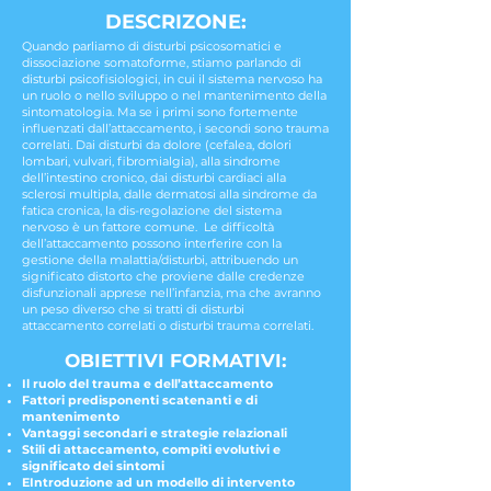
DESCRIZONE:
Quando parliamo di disturbi psicosomatici e
dissociazione somatoforme, stiamo parlando di
disturbi psicofisiologici, in cui il sistema nervoso ha
un ruolo o nello sviluppo o nel mantenimento della
sintomatologia. Ma se i primi sono fortemente
influenzati dall’attaccamento, i secondi sono trauma
correlati. Dai disturbi da dolore (cefalea, dolori
lombari, vulvari, fibromialgia), alla sindrome
dell’intestino cronico, dai disturbi cardiaci alla
sclerosi multipla, dalle dermatosi alla sindrome da
fatica cronica, la dis-regolazione del sistema
nervoso è un fattore comune. Le difficoltà
dell’attaccamento possono interferire con la
gestione della malattia/disturbi, attribuendo un
significato distorto che proviene dalle credenze
disfunzionali apprese nell’infanzia, ma che avranno
un peso diverso che si tratti di disturbi
attaccamento correlati o disturbi trauma correlati.
OBIETTIVI FORMATIVI:
Il ruolo del trauma e dell’attaccamento
Fattori predisponenti scatenanti e di
mantenimento
Vantaggi secondari e strategie relazionali
Stili di attaccamento, compiti evolutivi e
significato dei sintomi
EIntroduzione ad un modello di intervento