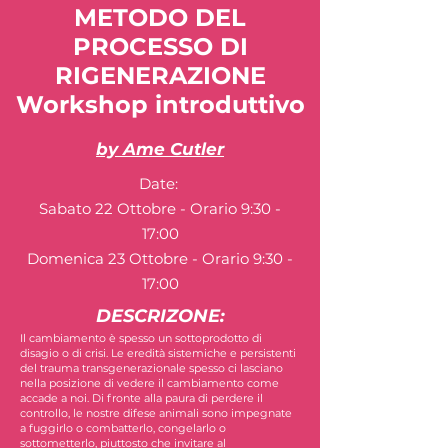
METODO DEL
PROCESSO DI
RIGENERAZIONE
Workshop introduttivo
by Ame Cutler
Date:
Sabato 22 Ottobre - Orario 9:30 -
17:00
Domenica 23 Ottobre - Orario 9:30 -
17:00
DESCRIZONE:
Il cambiamento è spesso un sottoprodotto di
disagio o di crisi. Le eredità sistemiche e persistenti
del trauma transgenerazionale spesso ci lasciano
nella posizione di vedere il cambiamento come
accade a noi. Di fronte alla paura di perdere il
controllo, le nostre difese animali sono impegnate
a fuggirlo o combatterlo, congelarlo o
sottometterlo, piuttosto che invitare al