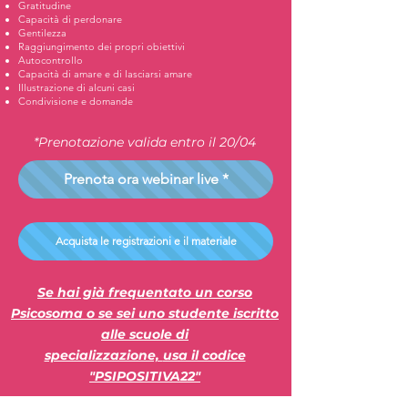
Gratitudine
Capacità di perdonare
Gentilezza
Raggiungimento dei propri obiettivi
Autocontrollo
Capacità di amare e di lasciarsi amare
Illustrazione di alcuni casi
Condivisione e domande
*Prenotazione valida entro il 20/04
Prenota ora webinar live *
Acquista le registrazioni e il materiale
Se hai già frequentato un corso
Psicosoma o se sei uno studente iscritto
alle scuole di
specializzazione,
usa il codice
"PSIPOSITIVA22"