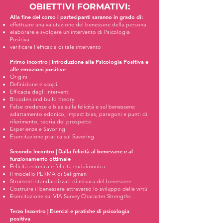
OBIETTIVI FORMATIVI:
Alla fine del corso i partecipanti saranno in grado di:
effettuare una valutazione del benessere della persona
elaborare e svolgere un intervento di Psicologia
Positiva
verificare l’efficacia di tale intervento
Primo incontro | Introduzione alla Psicologia Positiva e
alle emozioni positive
Origini
Definizione e scopi
Efficacia degli interventi
Broaden and build theory
False credenze e bias sulla felicità e sul benessere:
adattamento edonico, impact bias, paragoni e punti di
riferimento, teoria del prospetto
Esperienze e Savoring
Esercitazione pratica sul Savoring
Secondo Incontro | Dalla felicità al benessere e al
funzionamento ottimale
Felicità edonica e felicità eudaimonica
Il modello PERMA di Seligman
Strumenti standardizzati di misura del benessere
Costruire il benessere attraverso lo sviluppo delle virtù
Esercitazione sul VIA Survey Character Strengths
Terzo Incontro | Esercizi e pratiche di psicologia
positiva